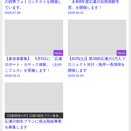
の四季フォトコンテストを開催し
「令和8年度広瀬川自然体験学
ています。
習」を開催します！
2026.07.08
2026.06.22
News
News
【参加者募集】 5月5日に「広瀬
【4/25(土)】第39回広瀬川1万人プ
川ボート・カヤック体験」（おや
ロジェクト河川・海岸一斉清掃を
こフェス）を実施します！
開催します
2026.04.21
2026.04.03
【活動団体の方】広瀬川創生プラン参加事
業の募集
広瀬川創生プランに係る取組事業
を募集します