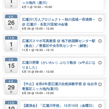
1
ッカ地内（新川）
土
8月 1 @ 10:00 – 15:00
9月
広瀬川1万人プロジェクト～秋の流域一斉清掃～
26
@ 広瀬川・名取川流域16会場
土
9月 26 @ 10:00 – 12:00
11月
広瀬川スマホ写真教室
@ 地下鉄国際センター駅
1
（集合）／青葉区中央市民センター（解散）
日
11月 1 @ 10:30 – 15:15
5月
広瀬川界隈（かいわい）ぶらり散歩（※中止にな
15
りました）
土
5月 15 @ 09:45 – 12:00
8月
【中止】令和3年度広瀬川自然体験学習
@ 仙台市
29
青葉区ニッカ地内(新川)
日
8月 29 @ 10:00 – 15:00
12月
【講演会】「広瀬川学校」 12月10日（金曜日）
10