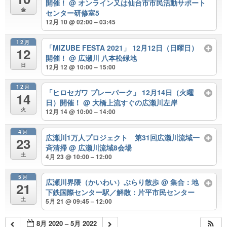
開催！
@ オンライン又は仙台市市民活動サポート
金
センター研修室5
12月 10 @ 02:00 – 03:45
12月
「MIZUBE FESTA 2021」 12月12日（日曜日）
12
開催！
@ 広瀬川 八本松緑地
日
12月 12 @ 10:00 – 15:00
12月
「ヒロセガワ プレーパーク」 12月14日（火曜
14
日）開催！
@ 大橋上流すぐの広瀬川左岸
火
12月 14 @ 10:00 – 14:00
4月
広瀬川1万人プロジェクト 第31回広瀬川流域一
23
斉清掃
@ 広瀬川流域8会場
土
4月 23 @ 10:00 – 12:00
5月
広瀬川界隈（かいわい）ぶらり散歩
@ 集合：地
21
下鉄国際センター駅／解散：片平市民センター
土
5月 21 @ 09:45 – 12:00
8月 2020 – 5月 2022