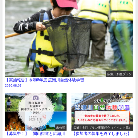
広瀬川創生プラン
【実施報告】令和8年度 広瀬川自然体験学習
2026.08.07
未分類
広瀬川創生プラン事業紹介（イベント系）
【募集中！】 関山街道と広瀬川
【参加者の募集を終了しました】