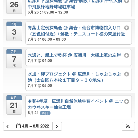
広瀬川下流探鳥会
@ 集合/解散：広瀬川千代大橋
26
中河原緑地野球場駐車場
日
6月 26 @ 09:00 – 12:30
7月
青葉山定例探鳥会
@ 集合：仙台市博物館入り口
3
（五色沼付近）/ 解散：テニスコート横の東屋付近
日
7月 3 @ 06:00 – 09:00
7月
水辺と、船上で乾杯
@ 広瀬川 大橋上流の左岸
7
7月 7 @ 04:00
木
水辺・絆プロジェクト
@ 広瀬川・じゃぶじゃぶ
池（太白区八本松１丁目９－３０地先）
7月 7 @ 05:00
8月
令和4年度 広瀬川自然体験学習イベント
@ ニッ
21
カウヰスキー仙台工場
日
8月 21
終日
4月 – 8月 2022