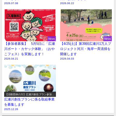
2026.07.08
2026.06.22
News
News
【参加者募集】 5月5日に「広瀬
【4/25(土)】第39回広瀬川1万人プ
川ボート・カヤック体験」（おや
ロジェクト河川・海岸一斉清掃を
こフェス）を実施します！
開催します
2026.04.21
2026.04.03
【活動団体の方】広瀬川創生プラン参加事
業の募集
広瀬川創生プランに係る取組事業
を募集します
2025.12.26