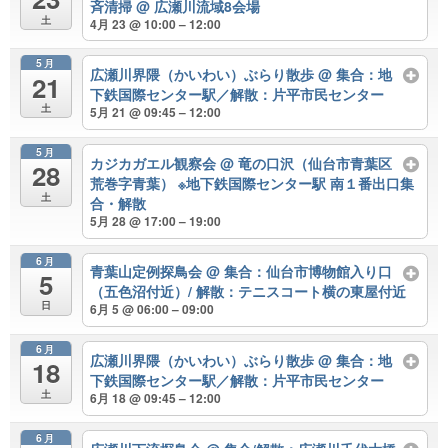
斉清掃
@ 広瀬川流域8会場
土
4月 23 @ 10:00 – 12:00
5月
広瀬川界隈（かいわい）ぶらり散歩
@ 集合：地
21
下鉄国際センター駅／解散：片平市民センター
土
5月 21 @ 09:45 – 12:00
5月
カジカガエル観察会
@ 竜の口沢（仙台市青葉区
28
荒巻字青葉） ※地下鉄国際センター駅 南１番出口集
土
合・解散
5月 28 @ 17:00 – 19:00
6月
青葉山定例探鳥会
@ 集合：仙台市博物館入り口
5
（五色沼付近）/ 解散：テニスコート横の東屋付近
日
6月 5 @ 06:00 – 09:00
6月
広瀬川界隈（かいわい）ぶらり散歩
@ 集合：地
18
下鉄国際センター駅／解散：片平市民センター
土
6月 18 @ 09:45 – 12:00
6月