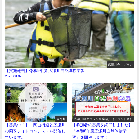
広瀬川創生プラン
【実施報告】令和8年度 広瀬川自然体験学習
2026.08.07
未分類
広瀬川創生プラン事業紹介（イベント系）
【募集中！】 関山街道と広瀬川
【参加者の募集を終了しました】
の四季フォトコンテストを開催し
「令和8年度広瀬川自然体験学
ています。
習」を開催します！