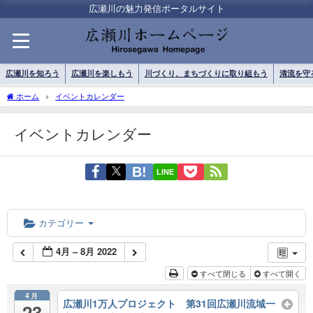
広瀬川の魅力発信ポータルサイト
広瀬川を知ろう
広瀬川を楽しもう
川づくり、まちづくりに取り組もう
清流を守
ホーム
イベントカレンダー
イベントカレンダー
LINE
カテゴリー
4月 – 8月 2022
すべて閉じる
すべて開く
4月
広瀬川1万人プロジェクト 第31回広瀬川流域一
23