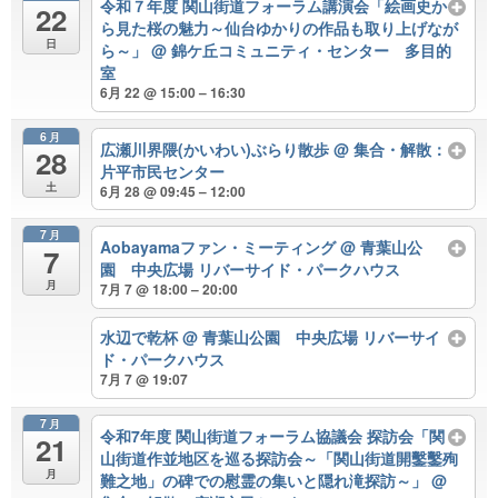
令和７年度 関山街道フォーラム講演会「絵画史か
22
ら見た桜の魅力～仙台ゆかりの作品も取り上げなが
日
ら～」
@ 錦ケ丘コミュニティ・センター 多目的
室
6月 22 @ 15:00 – 16:30
6月
広瀬川界隈(かいわい)ぶらり散歩
@ 集合・解散：
28
片平市民センター
土
6月 28 @ 09:45 – 12:00
7月
Aobayamaファン・ミーティング
@ 青葉山公
7
園 中央広場 リバーサイド・パークハウス
月
7月 7 @ 18:00 – 20:00
水辺で乾杯
@ 青葉山公園 中央広場 リバーサイ
ド・パークハウス
7月 7 @ 19:07
7月
令和7年度 関山街道フォーラム協議会 探訪会「関
21
山街道作並地区を巡る探訪会～「関山街道開鑿鑿殉
月
難之地」の碑での慰霊の集いと隠れ滝探訪～」
@