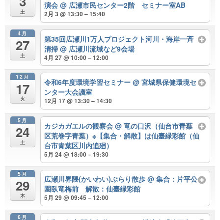
3
演会
@ 広瀬市民センター2階 セミナー室AB
土
2月 3 @ 13:30 – 15:40
4月
第35回広瀬川1万人プロジェクト河川・海岸一斉
27
清掃
@ 広瀬川流域など9会場
土
4月 27 @ 10:00 – 12:00
12月
令和6年度環境学習セミナー
@ 宮城県保健環境セ
17
ンター大会議室
火
12月 17 @ 13:30 – 14:30
5月
カジカガエルの観察会
@ 竜の口沢（仙台市青葉
24
区荒巻字青葉）※【集合・解散】は仙臺緑彩館（仙
土
台市青葉区川内追廻）
5月 24 @ 18:00 – 19:30
5月
広瀬川界隈(かいわい)ぶらり散歩
@ 集合：片平公
29
園臥竜梅前 解散：仙臺緑彩館
木
5月 29 @ 09:45 – 12:00
6月