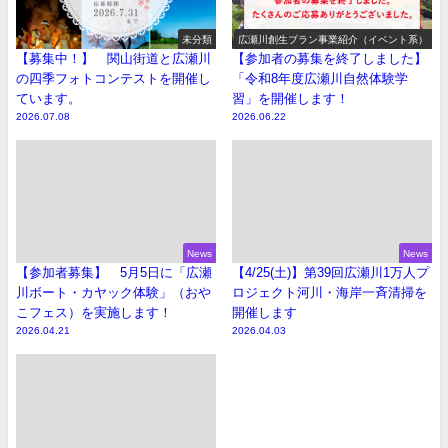
未分類
広瀬川創生プラン事業紹介（イベント系）
【募集中！】 関山街道と広瀬川
【参加者の募集を終了しました】
の四季フォトコンテストを開催し
「令和8年度広瀬川自然体験学
ています。
習」を開催します！
2026.07.08
2026.06.22
News
News
【参加者募集】 5月5日に「広瀬
【4/25(土)】第39回広瀬川1万人プ
川ボート・カヤック体験」（おや
ロジェクト河川・海岸一斉清掃を
こフェス）を実施します！
開催します
2026.04.21
2026.04.03