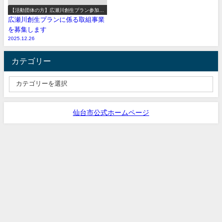
【活動団体の方】広瀬川創生プラン参加事
業の募集
広瀬川創生プランに係る取組事業
を募集します
2025.12.26
カテゴリー
仙台市公式ホームページ