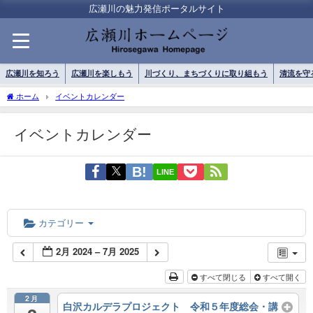
広瀬川の魅力発信ポータルサイト
広瀬川を知ろう
広瀬川を楽しもう
川づくり、まちづくりに取り組もう
清流を守
ホーム
イベントカレンダー
イベントカレンダー
LINE
カテゴリー
2月 2024 – 7月 2025
すべて閉じる
すべて開く
2月
白沢カルデラプロジェクト 令和５年度総会・講