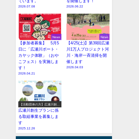
ています。
を開催します！
2026.07.08
2026.06.22
News
News
【参加者募集】 5月5
【4/25(土)】第39回広瀬
日に「広瀬川ボート・
川1万人プロジェクト河
カヤック体験」（おや
川・海岸一斉清掃を開
こフェス）を実施しま
催します
す！
2026.04.03
2026.04.21
【活動団体の方】広瀬川創生
プラン参加事業の募集
広瀬川創生プランに係
る取組事業を募集しま
す
2025.12.26