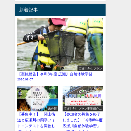
新着記事
広瀬川創生プラン
【実施報告】令和8年度 広瀬川自然体験学習
2026.08.07
未分類
広瀬川創生プラン事業紹介
（イベント系）
【募集中！】 関山街
【参加者の募集を終了
道と広瀬川の四季フォ
しました】「令和8年度
トコンテストを開催し
広瀬川自然体験学習」