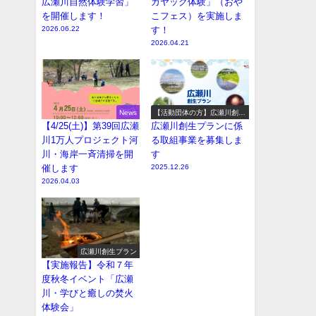
広瀬川自然体験学習」
カヤック体験」（おや
を開催します！
こフェス）を実施しま
2026.06.22
す！
2026.04.21
News
【活動団体の方】広瀬川創生
プラン参加事業の募集
【4/25(土)】第39回広瀬
広瀬川創生プランに係
川1万人プロジェクト河
る取組事業を募集しま
川・海岸一斉清掃を開
す
催します
2025.12.26
2026.04.03
広瀬川創生プラン
【実施報告】令和７年
度秋冬イベント「広瀬
川・学びと癒しの焚火
体験会」