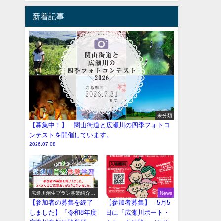
新着記事
未分類
【募集中！】 関山街道と広瀬川の四季フォトコ
ンテストを開催しています。
2026.07.08
広瀬川創生プラン事業紹介
News
（イベント系）
【参加者の募集を終了
【参加者募集】 5月5
しました】「令和8年度
日に「広瀬川ボート・