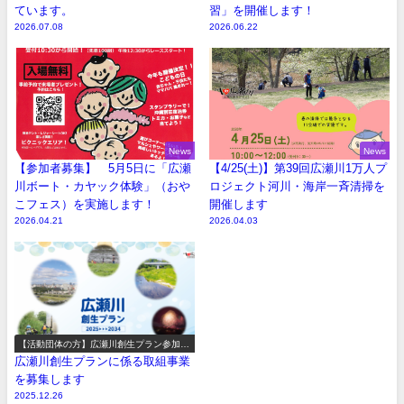
ています。
習」を開催します！
2026.07.08
2026.06.22
News
News
【参加者募集】 5月5日に「広瀬
【4/25(土)】第39回広瀬川1万人プ
川ボート・カヤック体験」（おや
ロジェクト河川・海岸一斉清掃を
こフェス）を実施します！
開催します
2026.04.21
2026.04.03
【活動団体の方】広瀬川創生プラン参加事
業の募集
広瀬川創生プランに係る取組事業
を募集します
2025.12.26