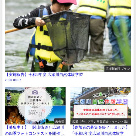
広瀬川創生プラン
【実施報告】令和8年度 広瀬川自然体験学習
2026.08.07
未分類
広瀬川創生プラン事業紹介（イベント系）
【募集中！】 関山街道と広瀬川
【参加者の募集を終了しました】
の四季フォトコンテストを開催し
「令和8年度広瀬川自然体験学