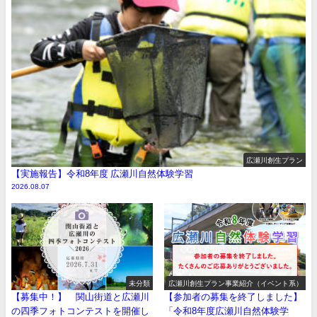
広瀬川創生プラン
【実施報告】令和8年度 広瀬川自然体験学習
2026.08.07
未分類
広瀬川創生プラン事業紹介（イベント系）
【募集中！】 関山街道と広瀬川
【参加者の募集を終了しました】
の四季フォトコンテストを開催し
「令和8年度広瀬川自然体験学