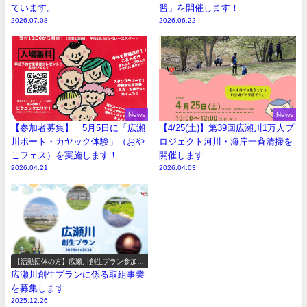
ています。
習」を開催します！
2026.07.08
2026.06.22
News
News
【参加者募集】 5月5日に「広瀬
【4/25(土)】第39回広瀬川1万人プ
川ボート・カヤック体験」（おや
ロジェクト河川・海岸一斉清掃を
こフェス）を実施します！
開催します
2026.04.21
2026.04.03
【活動団体の方】広瀬川創生プラン参加事
業の募集
広瀬川創生プランに係る取組事業
を募集します
2025.12.26