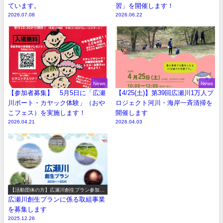
ています。
習」を開催します！
2026.07.08
2026.06.22
News
News
【参加者募集】 5月5日に「広瀬
【4/25(土)】第39回広瀬川1万人プ
川ボート・カヤック体験」（おや
ロジェクト河川・海岸一斉清掃を
こフェス）を実施します！
開催します
2026.04.21
2026.04.03
【活動団体の方】広瀬川創生プラン参加事
業の募集
広瀬川創生プランに係る取組事業
を募集します
2025.12.26