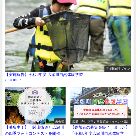
広瀬川創生プラン
【実施報告】令和8年度 広瀬川自然体験学習
2026.08.07
未分類
広瀬川創生プラン事業紹介（イベント系）
【募集中！】 関山街道と広瀬川
【参加者の募集を終了しました】
の四季フォトコンテストを開催し
「令和8年度広瀬川自然体験学