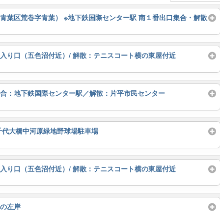
市青葉区荒巻字青葉） ※地下鉄国際センター駅 南１番出口集合・解散
館入り口（五色沼付近）/ 解散：テニスコート横の東屋付近
集合：地下鉄国際センター駅／解散：片平市民センター
川千代大橋中河原緑地野球場駐車場
館入り口（五色沼付近）/ 解散：テニスコート横の東屋付近
流の左岸