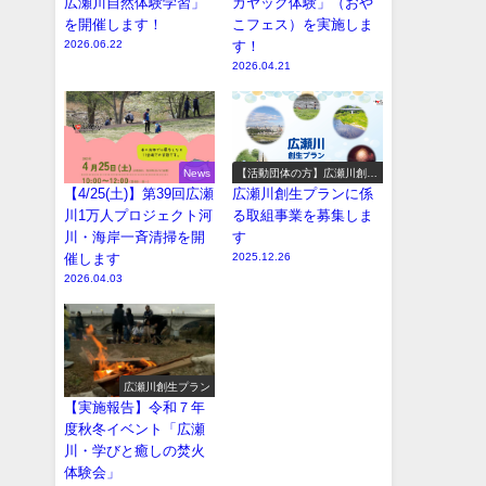
広瀬川自然体験学習」
カヤック体験」（おや
を開催します！
こフェス）を実施しま
2026.06.22
す！
2026.04.21
News
【活動団体の方】広瀬川創生
プラン参加事業の募集
【4/25(土)】第39回広瀬
広瀬川創生プランに係
川1万人プロジェクト河
る取組事業を募集しま
川・海岸一斉清掃を開
す
催します
2025.12.26
2026.04.03
広瀬川創生プラン
【実施報告】令和７年
度秋冬イベント「広瀬
川・学びと癒しの焚火
体験会」