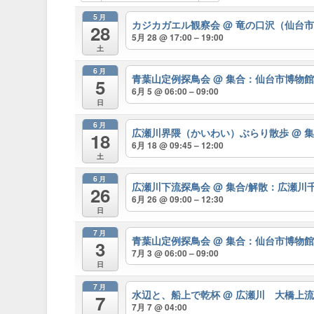
5月
カジカガエル観察会
@ 竜の口沢（仙台
28
5月 28 @ 17:00 – 19:00
土
6月
青葉山定例探鳥会
@ 集合：仙台市博物
5
6月 5 @ 06:00 – 09:00
日
6月
広瀬川界隈（かいわい）ぶらり散歩
@ 
18
6月 18 @ 09:45 – 12:00
土
6月
広瀬川下流探鳥会
@ 集合/解散：広瀬
26
6月 26 @ 09:00 – 12:30
日
7月
青葉山定例探鳥会
@ 集合：仙台市博物
3
7月 3 @ 06:00 – 09:00
日
7月
水辺と、船上で乾杯
@ 広瀬川 大橋上
7
7月 7 @ 04:00