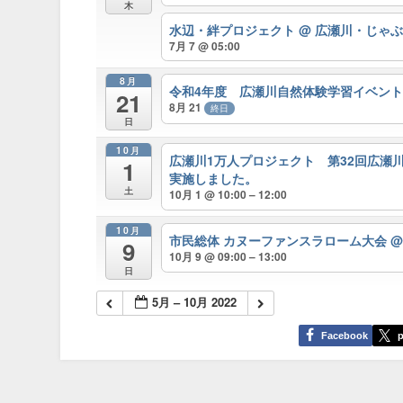
木
水辺・絆プロジェクト
@ 広瀬川・じゃ
7月 7 @ 05:00
8月
令和4年度 広瀬川自然体験学習イベン
21
8月 21
終日
日
10月
広瀬川1万人プロジェクト 第32回広瀬
1
実施しました。
土
10月 1 @ 10:00 – 12:00
10月
市民総体 カヌーファンスラローム大会
@
9
10月 9 @ 09:00 – 13:00
日
5月 – 10月 2022
Facebook
p