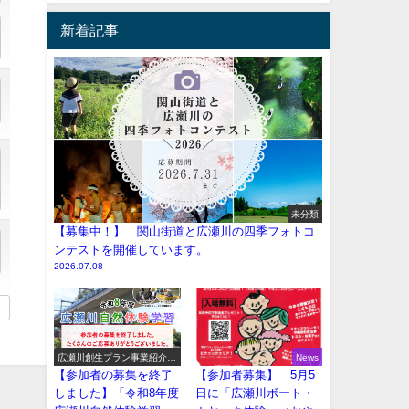
新着記事
未分類
【募集中！】 関山街道と広瀬川の四季フォトコ
ンテストを開催しています。
2026.07.08
広瀬川創生プラン事業紹介
News
（イベント系）
【参加者の募集を終了
【参加者募集】 5月5
しました】「令和8年度
日に「広瀬川ボート・