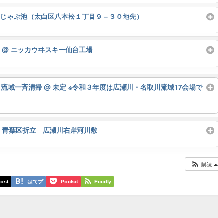
ぶじゃぶ池（太白区八本松１丁目９－３０地先）
ト
@ ニッカウヰスキー仙台工場
川流域一斉清掃
@ 未定 ※令和３年度は広瀬川・名取川流域17会場で
 青葉区折立 広瀬川右岸河川敷
購読
ost
はてブ
Pocket
Feedly