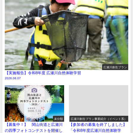
広瀬川創生プラン
【実施報告】令和8年度 広瀬川自然体験学習
2026.08.07
未分類
広瀬川創生プラン事業紹介（イベント系）
【募集中！】 関山街道と広瀬川
【参加者の募集を終了しました】
の四季フォトコンテストを開催し
「令和8年度広瀬川自然体験学