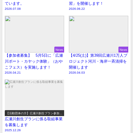
ています。
習」を開催します！
2026.07.08
2026.06.22
News
News
【参加者募集】 5月5日に「広瀬
【4/25(土)】第39回広瀬川1万人プ
川ボート・カヤック体験」（おや
ロジェクト河川・海岸一斉清掃を
こフェス）を実施します！
開催します
2026.04.21
2026.04.03
【活動団体の方】広瀬川創生プラン参加事
業の募集
広瀬川創生プランに係る取組事業
を募集します
2025.12.26