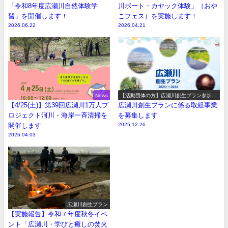
「令和8年度広瀬川自然体験学
川ボート・カヤック体験」（おや
習」を開催します！
こフェス）を実施します！
2026.06.22
2026.04.21
News
【活動団体の方】広瀬川創生プラン参加事
業の募集
【4/25(土)】第39回広瀬川1万人プ
広瀬川創生プランに係る取組事業
ロジェクト河川・海岸一斉清掃を
を募集します
開催します
2025.12.26
2026.04.03
広瀬川創生プラン
【実施報告】令和７年度秋冬イベ
ント「広瀬川・学びと癒しの焚火