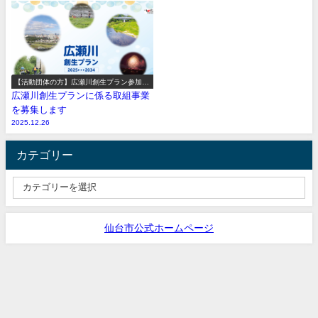
【活動団体の方】広瀬川創生プラン参加事
業の募集
広瀬川創生プランに係る取組事業
を募集します
2025.12.26
カテゴリー
仙台市公式ホームページ