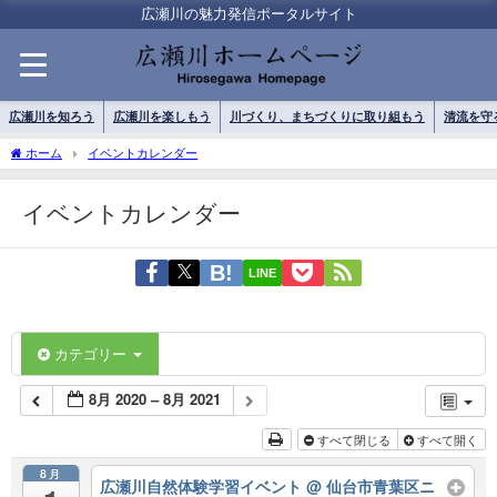
広瀬川の魅力発信ポータルサイト
広瀬川を知ろう
広瀬川を楽しもう
川づくり、まちづくりに取り組もう
清流を守
ホーム
イベントカレンダー
イベントカレンダー
LINE
カテゴリー
8月 2020 – 8月 2021
すべて閉じる
すべて開く
8月
広瀬川自然体験学習イベント
@ 仙台市青葉区ニ