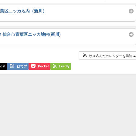
青葉区ニッカ地内（新川）
@ 仙台市青葉区ニッカ地内(新川)
絞り込んだカレンダーを購読
ost
はてブ
Pocket
Feedly