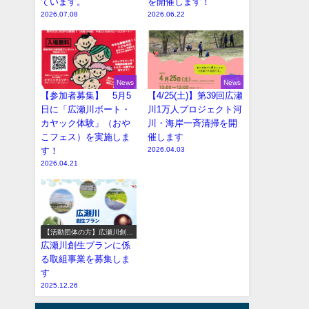
ています。
を開催します！
2026.07.08
2026.06.22
News
News
【参加者募集】 5月5
【4/25(土)】第39回広瀬
日に「広瀬川ボート・
川1万人プロジェクト河
カヤック体験」（おや
川・海岸一斉清掃を開
こフェス）を実施しま
催します
す！
2026.04.03
2026.04.21
【活動団体の方】広瀬川創生
プラン参加事業の募集
広瀬川創生プランに係
る取組事業を募集しま
す
2025.12.26