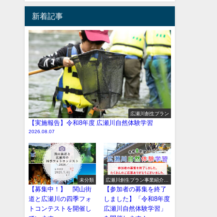
新着記事
広瀬川創生プラン
【実施報告】令和8年度 広瀬川自然体験学習
2026.08.07
未分類
広瀬川創生プラン事業紹介
（イベント系）
【募集中！】 関山街
【参加者の募集を終了
道と広瀬川の四季フォ
しました】「令和8年度
トコンテストを開催し
広瀬川自然体験学習」