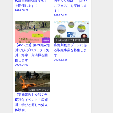
広瀬川自然体験学習」
カヤック体験」（おや
を開催します！
こフェス）を実施しま
2026.06.22
す！
2026.04.21
News
【活動団体の方】広瀬川創生
プラン参加事業の募集
【4/25(土)】第39回広瀬
広瀬川創生プランに係
川1万人プロジェクト河
る取組事業を募集しま
川・海岸一斉清掃を開
す
催します
2025.12.26
2026.04.03
広瀬川創生プラン
【実施報告】令和７年
度秋冬イベント「広瀬
川・学びと癒しの焚火
体験会」