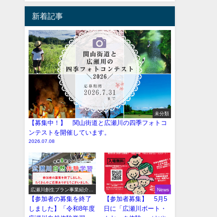
新着記事
未分類
【募集中！】 関山街道と広瀬川の四季フォトコ
ンテストを開催しています。
2026.07.08
広瀬川創生プラン事業紹介
News
（イベント系）
【参加者の募集を終了
【参加者募集】 5月5
しました】「令和8年度
日に「広瀬川ボート・