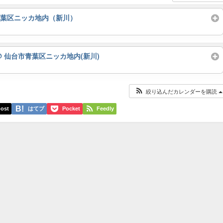
青葉区ニッカ地内（新川）
@ 仙台市青葉区ニッカ地内(新川)
絞り込んだカレンダーを購読
ost
はてブ
Pocket
Feedly