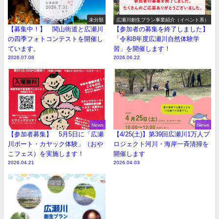
未分類
広瀬川創生プラン事業紹介（イベント系）
【募集中！】 関山街道と広瀬川
【参加者の募集を終了しました】
の四季フォトコンテストを開催し
「令和8年度広瀬川自然体験学
ています。
習」を開催します！
2026.07.08
2026.06.22
News
News
【参加者募集】 5月5日に「広瀬
【4/25(土)】第39回広瀬川1万人プ
川ボート・カヤック体験」（おや
ロジェクト河川・海岸一斉清掃を
こフェス）を実施します！
開催します
2026.04.21
2026.04.03