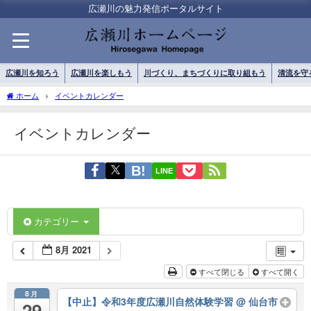
広瀬川の魅力発信ポータルサイト
広瀬川を知ろう
広瀬川を楽しもう
川づくり、まちづくりに取り組もう
清流を守
ホーム
イベントカレンダー
イベントカレンダー
LINE
カテゴリー
8月 2021
すべて閉じる
すべて開く
8月
【中止】令和3年度広瀬川自然体験学習
@ 仙台市
29