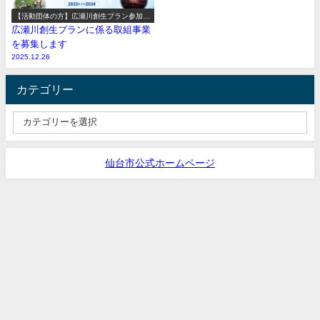
【活動団体の方】広瀬川創生プラン参加事
業の募集
広瀬川創生プランに係る取組事業
を募集します
2025.12.26
カテゴリー
仙台市公式ホームページ