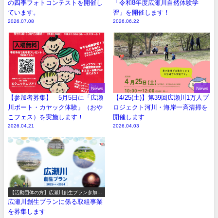
の四季フォトコンテストを開催し
「令和8年度広瀬川自然体験学
ています。
習」を開催します！
2026.07.08
2026.06.22
News
News
【参加者募集】 5月5日に「広瀬
【4/25(土)】第39回広瀬川1万人プ
川ボート・カヤック体験」（おや
ロジェクト河川・海岸一斉清掃を
こフェス）を実施します！
開催します
2026.04.21
2026.04.03
【活動団体の方】広瀬川創生プラン参加事
業の募集
広瀬川創生プランに係る取組事業
を募集します