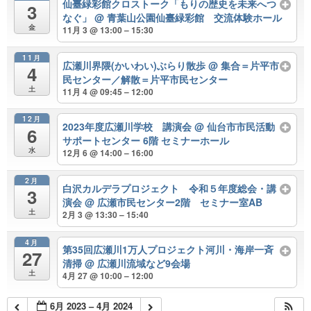
仙臺緑彩館クロストーク「もりの歴史を未来へつ
3
なぐ」
@ 青葉山公園仙臺緑彩館 交流体験ホール
金
11月 3 @ 13:00 – 15:30
11月
広瀬川界隈(かいわい)ぶらり散歩
@ 集合＝片平市
4
民センター／解散＝片平市民センター
土
11月 4 @ 09:45 – 12:00
12月
2023年度広瀬川学校 講演会
@ 仙台市市民活動
6
サポートセンター 6階 セミナーホール
水
12月 6 @ 14:00 – 16:00
2月
白沢カルデラプロジェクト 令和５年度総会・講
3
演会
@ 広瀬市民センター2階 セミナー室AB
土
2月 3 @ 13:30 – 15:40
4月
第35回広瀬川1万人プロジェクト河川・海岸一斉
27
清掃
@ 広瀬川流域など9会場
土
4月 27 @ 10:00 – 12:00
6月 2023 – 4月 2024