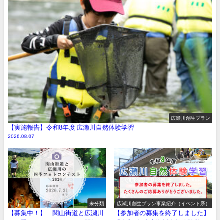
広瀬川創生プラン
【実施報告】令和8年度 広瀬川自然体験学習
2026.08.07
未分類
広瀬川創生プラン事業紹介（イベント系）
【募集中！】 関山街道と広瀬川
【参加者の募集を終了しました】