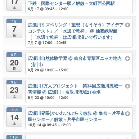
17
下鉄 国際センター駅／解散＝大町西公園駅
土
6月 17 @ 09:45 – 12:00
7月
広瀬川ミズベリング「望想（もうそう）アイデア
7
コンテスト」／「水辺で乾杯」
@ 仙臺緑彩館
金
（「水辺で乾杯」は広瀬川沿いで行います）
7月 7 @ 17:00 – 20:45
8月
広瀬川自然体験学習
@ 仙台市青葉区ニッカ地内
20
（新川）
日
8月 20 @ 10:00 – 15:00
9月
広瀬川1万人プロジェクト 第34回広瀬川流域一
23
斉清掃
@ 広瀬川・名取川流域21会場
土
9月 23 @ 10:00 – 12:00
10月
広瀬川界隈(かいわい)ぶらり散歩
@ 集合＝片平市
14
民センター／解散＝片平市民センター
土
10月 14 @ 09:45 – 12:00
11月