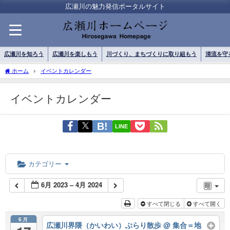
広瀬川の魅力発信ポータルサイト
広瀬川を知ろう
広瀬川を楽しもう
川づくり、まちづくりに取り組もう
清流を守
ホーム
イベントカレンダー
イベントカレンダー
LINE
カテゴリー
6月 2023 – 4月 2024
すべて閉じる
すべて開く
6月
広瀬川界隈（かいわい）ぶらり散歩
@ 集合＝地