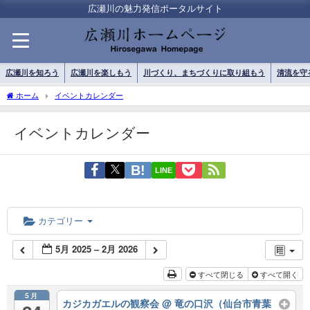
広瀬川の魅力発信ポータルサイト
広瀬川を知ろう
広瀬川を楽しもう
川づくり、まちづくりに取り組もう
清流を守
ホーム
イベントカレンダー
イベントカレンダー
LINE
カテゴリー
5月 2025 – 2月 2026
すべて閉じる
すべて開く
5月
カジカガエルの観察会
@ 竜の口沢（仙台市青葉