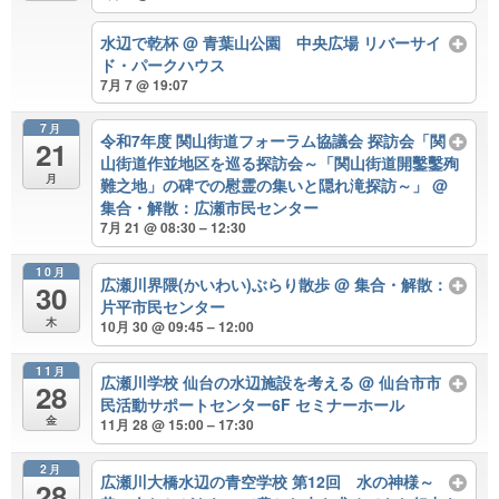
水辺で乾杯
@ 青葉山公園 中央広場 リバーサイ
ド・パークハウス
7月 7 @ 19:07
7月
令和7年度 関山街道フォーラム協議会 探訪会「関
21
山街道作並地区を巡る探訪会～「関山街道開鑿鑿殉
月
難之地」の碑での慰霊の集いと隠れ滝探訪～」
@
集合・解散：広瀬市民センター
7月 21 @ 08:30 – 12:30
10月
広瀬川界隈(かいわい)ぶらり散歩
@ 集合・解散：
30
片平市民センター
木
10月 30 @ 09:45 – 12:00
11月
広瀬川学校 仙台の水辺施設を考える
@ 仙台市市
28
民活動サポートセンター6F セミナーホール
金
11月 28 @ 15:00 – 17:30
2月
広瀬川大橋水辺の青空学校 第12回 水の神様～
28