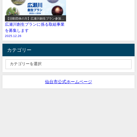
【活動団体の方】広瀬川創生プラン参加事
業の募集
広瀬川創生プランに係る取組事業
を募集します
2025.12.26
カテゴリー
仙台市公式ホームページ