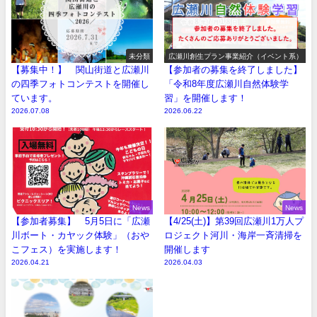
未分類
広瀬川創生プラン事業紹介（イベント系）
【募集中！】 関山街道と広瀬川
【参加者の募集を終了しました】
の四季フォトコンテストを開催し
「令和8年度広瀬川自然体験学
ています。
習」を開催します！
2026.07.08
2026.06.22
News
News
【参加者募集】 5月5日に「広瀬
【4/25(土)】第39回広瀬川1万人プ
川ボート・カヤック体験」（おや
ロジェクト河川・海岸一斉清掃を
こフェス）を実施します！
開催します
2026.04.21
2026.04.03