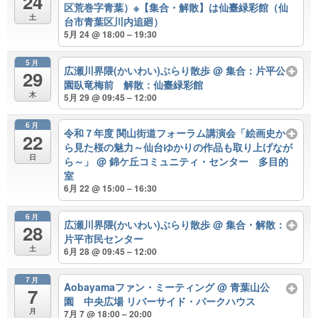
24
区荒巻字青葉）※【集合・解散】は仙臺緑彩館（仙
土
台市青葉区川内追廻）
5月 24 @ 18:00 – 19:30
5月
広瀬川界隈(かいわい)ぶらり散歩
@ 集合：片平公
29
園臥竜梅前 解散：仙臺緑彩館
木
5月 29 @ 09:45 – 12:00
6月
令和７年度 関山街道フォーラム講演会「絵画史か
22
ら見た桜の魅力～仙台ゆかりの作品も取り上げなが
日
ら～」
@ 錦ケ丘コミュニティ・センター 多目的
室
6月 22 @ 15:00 – 16:30
6月
広瀬川界隈(かいわい)ぶらり散歩
@ 集合・解散：
28
片平市民センター
土
6月 28 @ 09:45 – 12:00
7月
Aobayamaファン・ミーティング
@ 青葉山公
7
園 中央広場 リバーサイド・パークハウス
月
7月 7 @ 18:00 – 20:00