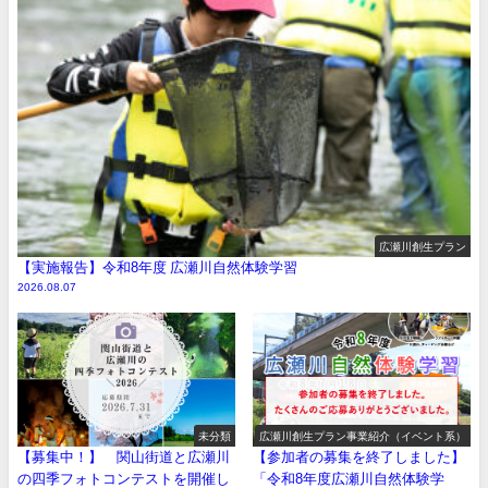
広瀬川創生プラン
【実施報告】令和8年度 広瀬川自然体験学習
2026.08.07
未分類
広瀬川創生プラン事業紹介（イベント系）
【募集中！】 関山街道と広瀬川
【参加者の募集を終了しました】
の四季フォトコンテストを開催し
「令和8年度広瀬川自然体験学