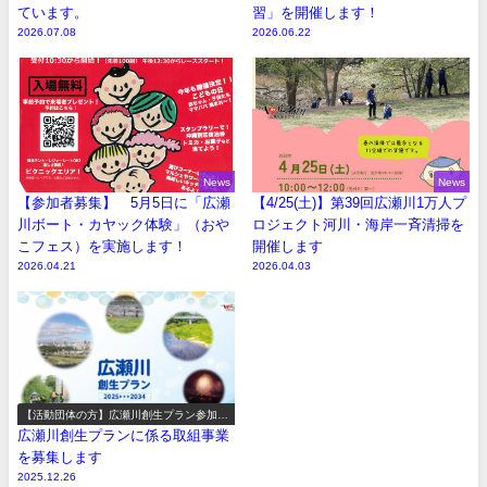
ています。
習」を開催します！
2026.07.08
2026.06.22
News
News
【参加者募集】 5月5日に「広瀬
【4/25(土)】第39回広瀬川1万人プ
川ボート・カヤック体験」（おや
ロジェクト河川・海岸一斉清掃を
こフェス）を実施します！
開催します
2026.04.21
2026.04.03
【活動団体の方】広瀬川創生プラン参加事
業の募集
広瀬川創生プランに係る取組事業
を募集します
2025.12.26