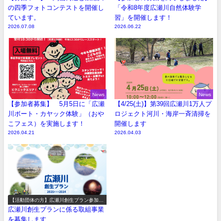
の四季フォトコンテストを開催し
「令和8年度広瀬川自然体験学
ています。
習」を開催します！
2026.07.08
2026.06.22
News
News
【参加者募集】 5月5日に「広瀬
【4/25(土)】第39回広瀬川1万人プ
川ボート・カヤック体験」（おや
ロジェクト河川・海岸一斉清掃を
こフェス）を実施します！
開催します
2026.04.21
2026.04.03
【活動団体の方】広瀬川創生プラン参加事
業の募集
広瀬川創生プランに係る取組事業
を募集します