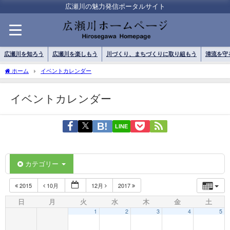
広瀬川の魅力発信ポータルサイト
広瀬川を知ろう
広瀬川を楽しもう
川づくり、まちづくりに取り組もう
清流を守
ホーム
イベントカレンダー
イベントカレンダー
LINE
カテゴリー
2015
10月
12月
2017
日
月
火
水
木
金
土
1
2
3
4
5