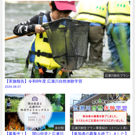
広瀬川創生プラン
【実施報告】令和8年度 広瀬川自然体験学習
2026.08.07
未分類
広瀬川創生プラン事業紹介（イベント系）
【募集中！】 関山街道と広瀬川
【参加者の募集を終了しました】