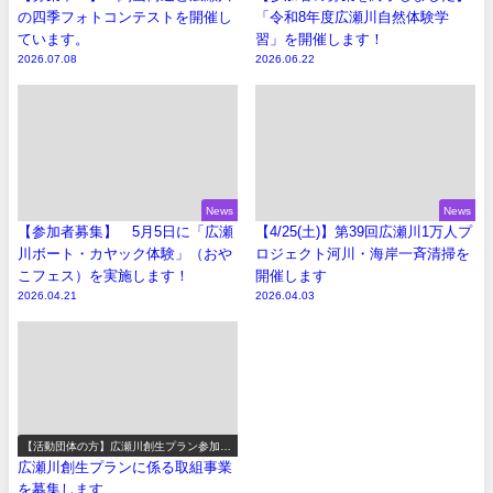
の四季フォトコンテストを開催し
「令和8年度広瀬川自然体験学
ています。
習」を開催します！
2026.07.08
2026.06.22
News
News
【参加者募集】 5月5日に「広瀬
【4/25(土)】第39回広瀬川1万人プ
川ボート・カヤック体験」（おや
ロジェクト河川・海岸一斉清掃を
こフェス）を実施します！
開催します
2026.04.21
2026.04.03
【活動団体の方】広瀬川創生プラン参加事
業の募集
広瀬川創生プランに係る取組事業
を募集します