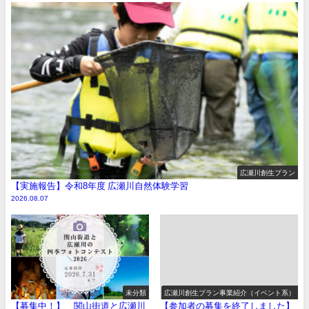
広瀬川創生プラン
【実施報告】令和8年度 広瀬川自然体験学習
2026.08.07
未分類
広瀬川創生プラン事業紹介（イベント系）
【募集中！】 関山街道と広瀬川
【参加者の募集を終了しました】