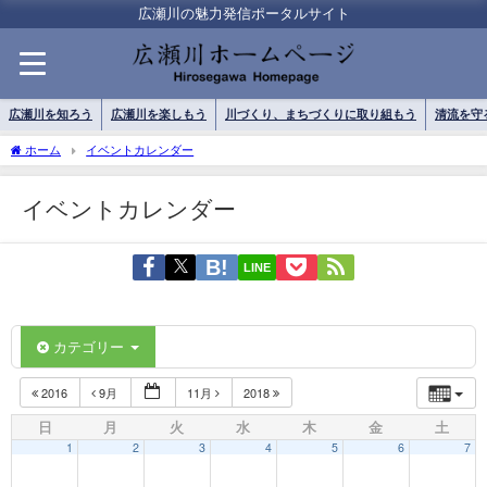
広瀬川の魅力発信ポータルサイト
広瀬川を知ろう
広瀬川を楽しもう
川づくり、まちづくりに取り組もう
清流を守
ホーム
イベントカレンダー
イベントカレンダー
LINE
カテゴリー
2016
9月
11月
2018
日
月
火
水
木
金
土
1
2
3
4
5
6
7