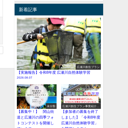
新着記事
広瀬川創生プラン
【実施報告】令和8年度 広瀬川自然体験学習
2026.08.07
未分類
広瀬川創生プラン事業紹介
（イベント系）
【募集中！】 関山街
【参加者の募集を終了
道と広瀬川の四季フォ
しました】「令和8年度
トコンテストを開催し
広瀬川自然体験学習」