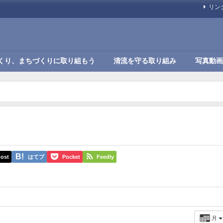
リン
くり、まちづくりに取り組もう
清流を守る取り組み
写真動画
ost
はてブ
Pocket
Feedly
月