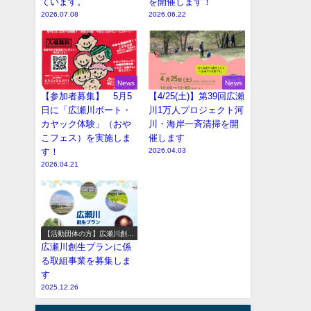
ています。
を開催します！
2026.07.08
2026.06.22
News
News
【参加者募集】 5月5
【4/25(土)】第39回広瀬
日に「広瀬川ボート・
川1万人プロジェクト河
カヤック体験」（おや
川・海岸一斉清掃を開
こフェス）を実施しま
催します
す！
2026.04.03
2026.04.21
【活動団体の方】広瀬川創生
プラン参加事業の募集
広瀬川創生プランに係
る取組事業を募集しま
す
2025.12.26