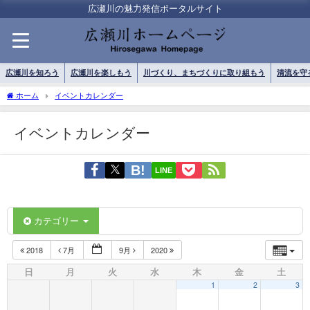
広瀬川の魅力発信ポータルサイト
広瀬川を知ろう
広瀬川を楽しもう
川づくり、まちづくりに取り組もう
清流を守
ホーム
イベントカレンダー
イベントカレンダー
LINE
カテゴリー
2018
7月
9月
2020
日
月
火
水
木
金
土
1
2
3