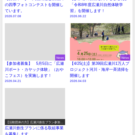
の四季フォトコンテストを開催し
「令和8年度広瀬川自然体験学
ています。
習」を開催します！
2026.07.08
2026.06.22
News
News
【参加者募集】 5月5日に「広瀬
【4/25(土)】第39回広瀬川1万人プ
川ボート・カヤック体験」（おや
ロジェクト河川・海岸一斉清掃を
こフェス）を実施します！
開催します
2026.04.21
2026.04.03
【活動団体の方】広瀬川創生プラン参加事
業の募集
広瀬川創生プランに係る取組事業
を募集します