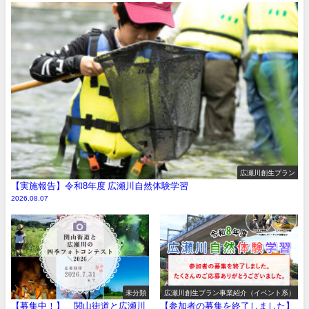
広瀬川創生プラン
【実施報告】令和8年度 広瀬川自然体験学習
2026.08.07
未分類
広瀬川創生プラン事業紹介（イベント系）
【募集中！】 関山街道と広瀬川
【参加者の募集を終了しました】