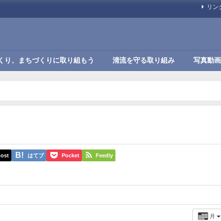
リン
くり、まちづくりに取り組もう
清流を守る取り組み
写真動画
ost
はてブ
Pocket
Feedly
月