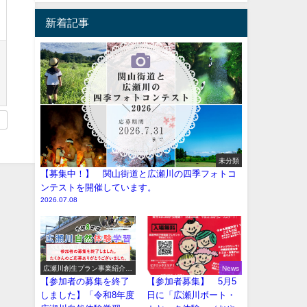
新着記事
未分類
【募集中！】 関山街道と広瀬川の四季フォトコ
ンテストを開催しています。
2026.07.08
広瀬川創生プラン事業紹介
News
（イベント系）
【参加者の募集を終了
【参加者募集】 5月5
しました】「令和8年度
日に「広瀬川ボート・