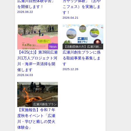
広瀬川自然体験学習」
カヤック体験」（おや
を開催します！
こフェス）を実施しま
2026.06.22
す！
2026.04.21
News
【活動団体の方】広瀬川創生
プラン参加事業の募集
【4/25(土)】第39回広瀬
広瀬川創生プランに係
川1万人プロジェクト河
る取組事業を募集しま
川・海岸一斉清掃を開
す
催します
2025.12.26
2026.04.03
広瀬川創生プラン
【実施報告】令和７年
度秋冬イベント「広瀬
川・学びと癒しの焚火
体験会」