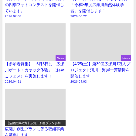
の四季フォトコンテストを開催し
「令和8年度広瀬川自然体験学
ています。
習」を開催します！
2026.07.08
2026.06.22
News
News
【参加者募集】 5月5日に「広瀬
【4/25(土)】第39回広瀬川1万人プ
川ボート・カヤック体験」（おや
ロジェクト河川・海岸一斉清掃を
こフェス）を実施します！
開催します
2026.04.21
2026.04.03
【活動団体の方】広瀬川創生プラン参加事
業の募集
広瀬川創生プランに係る取組事業
を募集します