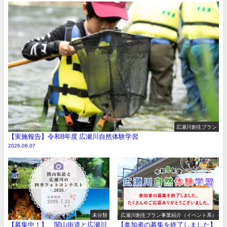
広瀬川創生プラン
【実施報告】令和8年度 広瀬川自然体験学習
2026.08.07
未分類
広瀬川創生プラン事業紹介（イベント系）
【募集中！】 関山街道と広瀬川
【参加者の募集を終了しました】