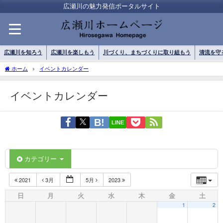
広瀬川の魅力発信ポータルサイト
広瀬川を知ろう
広瀬川を楽しもう
川づくり、まちづくりに取り組もう
清流を守
ホーム
イベントカレンダー
イベントカレンダー
LINE
カテゴリー
2021
3月
5月
2023
日
月
火
水
木
金
土
1
2