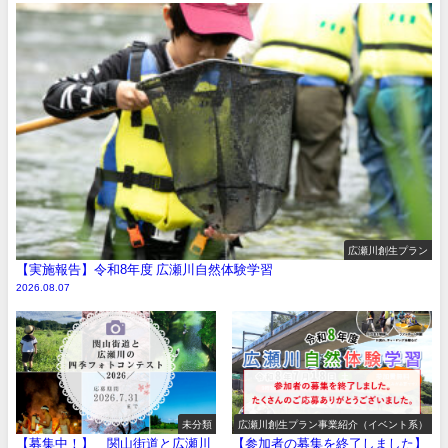
広瀬川創生プラン
【実施報告】令和8年度 広瀬川自然体験学習
2026.08.07
未分類
広瀬川創生プラン事業紹介（イベント系）
【募集中！】 関山街道と広瀬川
【参加者の募集を終了しました】