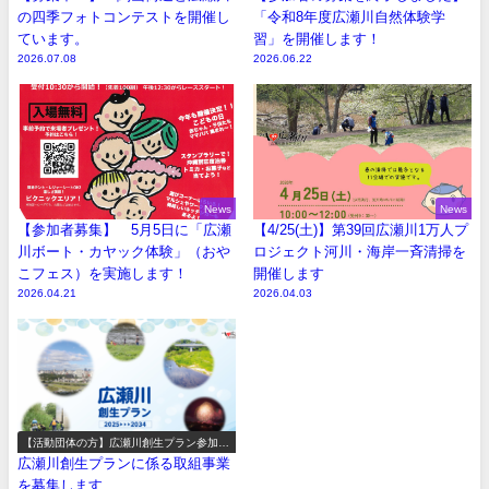
の四季フォトコンテストを開催し
「令和8年度広瀬川自然体験学
ています。
習」を開催します！
2026.07.08
2026.06.22
News
News
【参加者募集】 5月5日に「広瀬
【4/25(土)】第39回広瀬川1万人プ
川ボート・カヤック体験」（おや
ロジェクト河川・海岸一斉清掃を
こフェス）を実施します！
開催します
2026.04.21
2026.04.03
【活動団体の方】広瀬川創生プラン参加事
業の募集
広瀬川創生プランに係る取組事業
を募集します