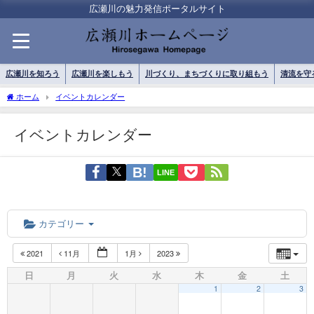
広瀬川の魅力発信ポータルサイト
広瀬川を知ろう
広瀬川を楽しもう
川づくり、まちづくりに取り組もう
清流を守
ホーム
イベントカレンダー
イベントカレンダー
LINE
カテゴリー
2021
11月
1月
2023
日
月
火
水
木
金
土
1
2
3