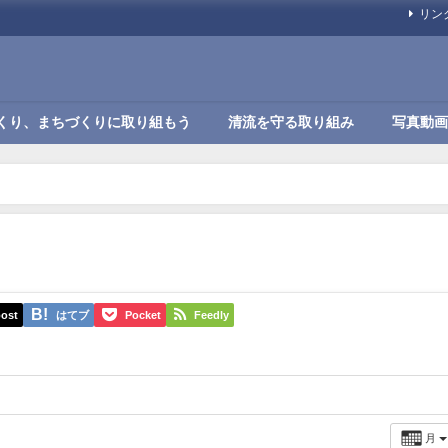
リン
くり、まちづくりに取り組もう
清流を守る取り組み
写真動画
ost
はてブ
Pocket
Feedly
月