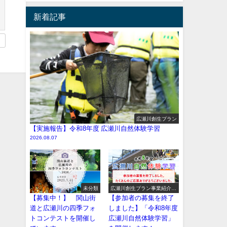
新着記事
広瀬川創生プラン
【実施報告】令和8年度 広瀬川自然体験学習
2026.08.07
未分類
広瀬川創生プラン事業紹介
（イベント系）
【募集中！】 関山街
【参加者の募集を終了
道と広瀬川の四季フォ
しました】「令和8年度
トコンテストを開催し
広瀬川自然体験学習」