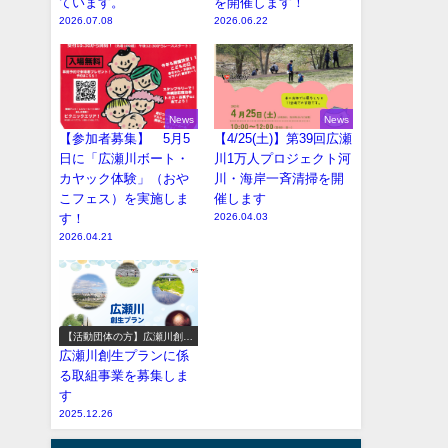
ています。
を開催します！
2026.07.08
2026.06.22
News
News
【参加者募集】 5月5
【4/25(土)】第39回広瀬
日に「広瀬川ボート・
川1万人プロジェクト河
カヤック体験」（おや
川・海岸一斉清掃を開
こフェス）を実施しま
催します
す！
2026.04.03
2026.04.21
【活動団体の方】広瀬川創生
プラン参加事業の募集
広瀬川創生プランに係
る取組事業を募集しま
す
2025.12.26