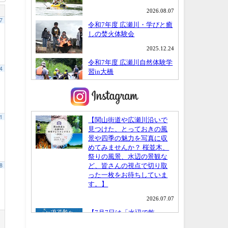
7
4
1
8