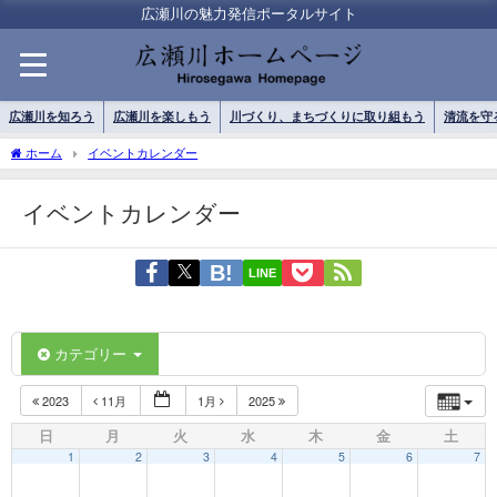
広瀬川の魅力発信ポータルサイト
広瀬川を知ろう
広瀬川を楽しもう
川づくり、まちづくりに取り組もう
清流を守
ホーム
イベントカレンダー
イベントカレンダー
LINE
カテゴリー
2023
11月
1月
2025
日
月
火
水
木
金
土
1
2
3
4
5
6
7