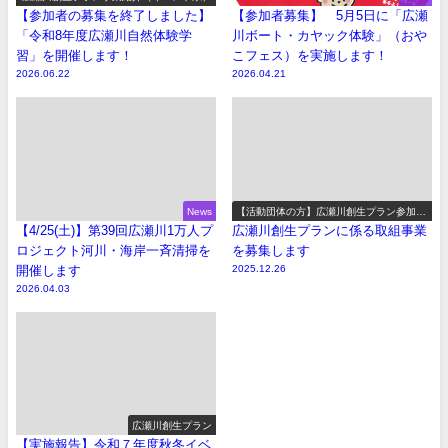
【参加者の募集を終了しました】
【参加者募集】 5月5日に「広瀬
「令和8年度広瀬川自然体験学
川ボート・カヤック体験」（おや
習」を開催します！
こフェス）を実施します！
2026.06.22
2026.04.21
News
【活動団体の方】広瀬川創生プラン参加事
業の募集
【4/25(土)】第39回広瀬川1万人プ
広瀬川創生プランに係る取組事業
ロジェクト河川・海岸一斉清掃を
を募集します
開催します
2025.12.26
2026.04.03
広瀬川創生プラン
【実施報告】令和７年度秋冬イベ