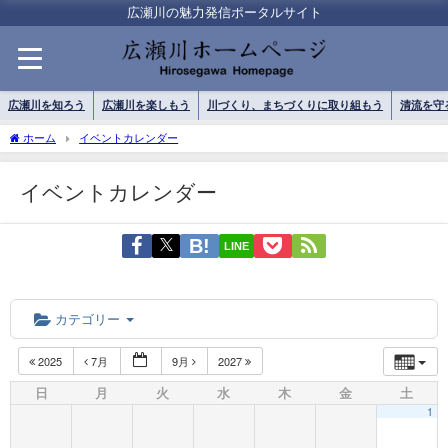
広瀬川の魅力発信ポータルサイト
広瀬川を知ろう
広瀬川を楽しもう
川づくり、まちづくりに取り組もう
清流を守
ホーム
イベントカレンダー
イベントカレンダー
LINE
カテゴリー
2025
7月
9月
2027
日
月
火
水
木
金
土
1