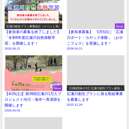
広瀬川創生プラン事業紹介（イベント系）
News
【参加者の募集を終了しました】
【参加者募集】 5月5日に「広瀬
「令和8年度広瀬川自然体験学
川ボート・カヤック体験」（おや
習」を開催します！
こフェス）を実施します！
2026.06.22
2026.04.21
News
【活動団体の方】広瀬川創生プラン参加事
業の募集
【4/25(土)】第39回広瀬川1万人プ
広瀬川創生プランに係る取組事業
ロジェクト河川・海岸一斉清掃を
を募集します
開催します
2025.12.26
2026.04.03