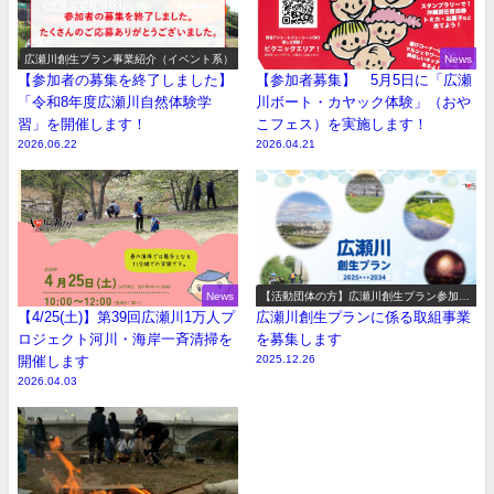
広瀬川創生プラン事業紹介（イベント系）
News
【参加者の募集を終了しました】
【参加者募集】 5月5日に「広瀬
「令和8年度広瀬川自然体験学
川ボート・カヤック体験」（おや
習」を開催します！
こフェス）を実施します！
2026.06.22
2026.04.21
News
【活動団体の方】広瀬川創生プラン参加事
業の募集
【4/25(土)】第39回広瀬川1万人プ
広瀬川創生プランに係る取組事業
ロジェクト河川・海岸一斉清掃を
を募集します
開催します
2025.12.26
2026.04.03