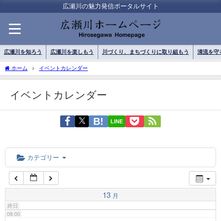
01:00
広瀬川の魅力発信ポータルサイト
02:00
広瀬川を知ろう
広瀬川を楽しもう
川づくり、まちづくりに取り組もう
清流を守
03:00
ホーム
イベントカレンダー
イベントカレンダー
04:00
LINE
05:00
06:00
カテゴリー
07:00
13
月
終日
08:00