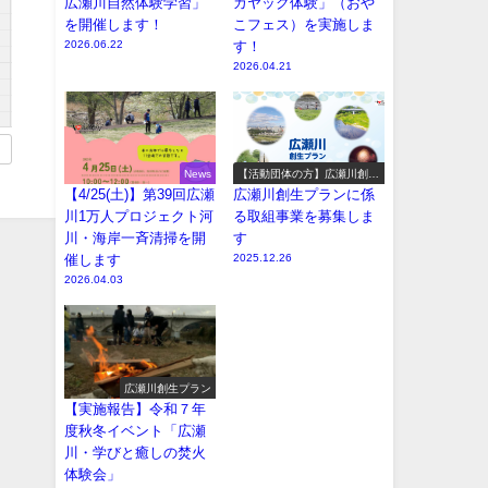
広瀬川自然体験学習」
カヤック体験」（おや
を開催します！
こフェス）を実施しま
2026.06.22
す！
2026.04.21
News
【活動団体の方】広瀬川創生
プラン参加事業の募集
【4/25(土)】第39回広瀬
広瀬川創生プランに係
川1万人プロジェクト河
る取組事業を募集しま
川・海岸一斉清掃を開
す
催します
2025.12.26
2026.04.03
広瀬川創生プラン
【実施報告】令和７年
度秋冬イベント「広瀬
川・学びと癒しの焚火
体験会」