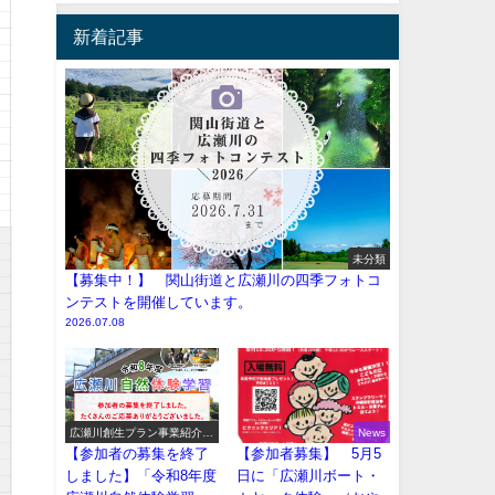
新着記事
未分類
【募集中！】 関山街道と広瀬川の四季フォトコ
ンテストを開催しています。
2026.07.08
広瀬川創生プラン事業紹介
News
（イベント系）
【参加者の募集を終了
【参加者募集】 5月5
しました】「令和8年度
日に「広瀬川ボート・