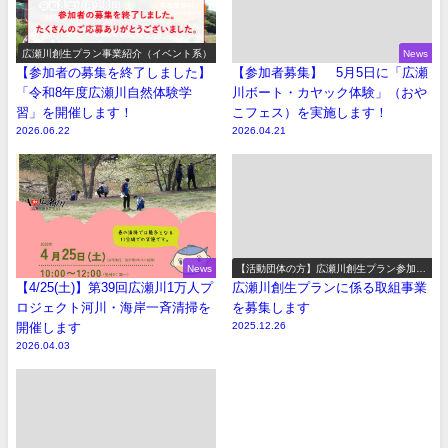
広瀬川創生プラン事業紹介（イベント系）
News
【参加者の募集を終了しました】
【参加者募集】 5月5日に「広瀬
「令和8年度広瀬川自然体験学
川ボート・カヤック体験」（おや
習」を開催します！
こフェス）を実施します！
2026.06.22
2026.04.21
News
【活動団体の方】広瀬川創生プラン参加事
業の募集
【4/25(土)】第39回広瀬川1万人プ
広瀬川創生プランに係る取組事業
ロジェクト河川・海岸一斉清掃を
を募集します
開催します
2025.12.26
2026.04.03