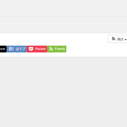
購読
ost
はてブ
Pocket
Feedly