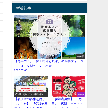
新着記事
未分類
【募集中！】 関山街道と広瀬川の四季フォトコ
ンテストを開催しています。
2026.07.08
広瀬川創生プラン事業紹介
News
（イベント系）
【参加者の募集を終了
【参加者募集】 5月5
しました】「令和8年度
日に「広瀬川ボート・