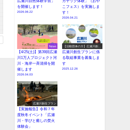
広瀬川自然体験学習」
カヤック体験」（おや
を開催します！
こフェス）を実施しま
2026.06.22
す！
2026.04.21
News
【活動団体の方】広瀬川創生
プラン参加事業の募集
【4/25(土)】第39回広瀬
広瀬川創生プランに係
川1万人プロジェクト河
る取組事業を募集しま
川・海岸一斉清掃を開
す
催します
2025.12.26
2026.04.03
広瀬川創生プラン
【実施報告】令和７年
度秋冬イベント「広瀬
川・学びと癒しの焚火
体験会」