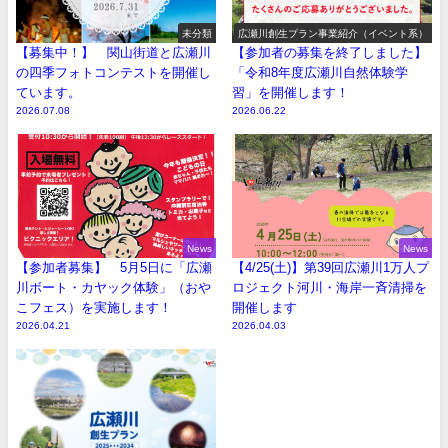
未分類
広瀬川創生プラン事業紹介（イベント系）
【募集中！】 関山街道と広瀬川
【参加者の募集を終了しました】
の四季フォトコンテストを開催し
「令和8年度広瀬川自然体験学
ています。
習」を開催します！
2026.07.08
2026.06.22
News
News
【参加者募集】 5月5日に「広瀬
【4/25(土)】第39回広瀬川1万人プ
川ボート・カヤック体験」（おや
ロジェクト河川・海岸一斉清掃を
こフェス）を実施します！
開催します
2026.04.21
2026.04.03