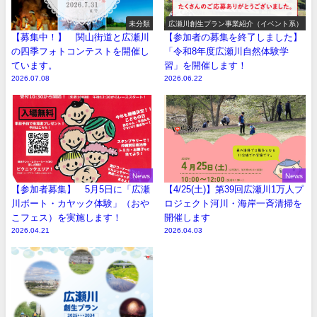
未分類
広瀬川創生プラン事業紹介（イベント系）
【募集中！】 関山街道と広瀬川
【参加者の募集を終了しました】
の四季フォトコンテストを開催し
「令和8年度広瀬川自然体験学
ています。
習」を開催します！
2026.07.08
2026.06.22
News
News
【参加者募集】 5月5日に「広瀬
【4/25(土)】第39回広瀬川1万人プ
川ボート・カヤック体験」（おや
ロジェクト河川・海岸一斉清掃を
こフェス）を実施します！
開催します
2026.04.21
2026.04.03