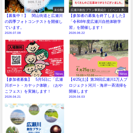
未分類
広瀬川創生プラン事業紹介（イベント系）
【募集中！】 関山街道と広瀬川
【参加者の募集を終了しました】
の四季フォトコンテストを開催し
「令和8年度広瀬川自然体験学
ています。
習」を開催します！
2026.07.08
2026.06.22
News
News
【参加者募集】 5月5日に「広瀬
【4/25(土)】第39回広瀬川1万人プ
川ボート・カヤック体験」（おや
ロジェクト河川・海岸一斉清掃を
こフェス）を実施します！
開催します
2026.04.21
2026.04.03