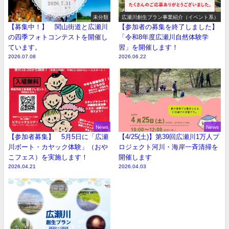
未分類
広瀬川創生プラン事業紹介（イベント系）
【募集中！】 関山街道と広瀬川
【参加者の募集を終了しました】
の四季フォトコンテストを開催し
「令和8年度広瀬川自然体験学
ています。
習」を開催します！
2026.07.08
2026.06.22
News
News
【参加者募集】 5月5日に「広瀬
【4/25(土)】第39回広瀬川1万人プ
川ボート・カヤック体験」（おや
ロジェクト河川・海岸一斉清掃を
こフェス）を実施します！
開催します
2026.04.21
2026.04.03