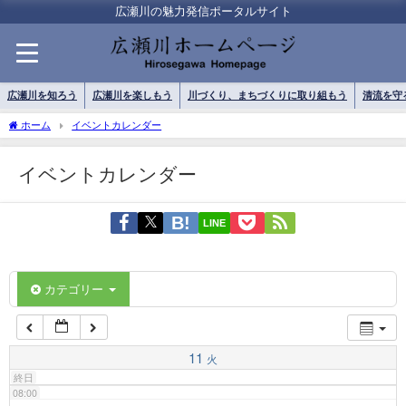
01:00
広瀬川の魅力発信ポータルサイト
02:00
広瀬川を知ろう
広瀬川を楽しもう
川づくり、まちづくりに取り組もう
清流を守
03:00
ホーム
イベントカレンダー
イベントカレンダー
04:00
LINE
05:00
06:00
カテゴリー
07:00
11
火
終日
08:00