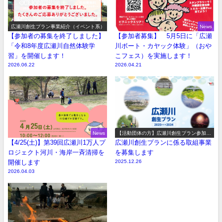
広瀬川創生プラン事業紹介（イベント系）
News
【参加者の募集を終了しました】
【参加者募集】 5月5日に「広瀬
「令和8年度広瀬川自然体験学
川ボート・カヤック体験」（おや
習」を開催します！
こフェス）を実施します！
2026.06.22
2026.04.21
News
【活動団体の方】広瀬川創生プラン参加事
業の募集
【4/25(土)】第39回広瀬川1万人プ
広瀬川創生プランに係る取組事業
ロジェクト河川・海岸一斉清掃を
を募集します
開催します
2025.12.26
2026.04.03