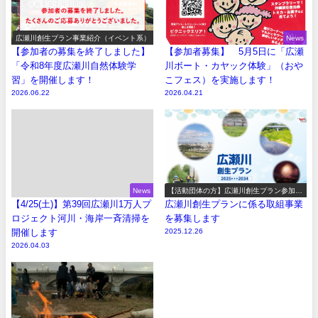
広瀬川創生プラン事業紹介（イベント系）
News
【参加者の募集を終了しました】
【参加者募集】 5月5日に「広瀬
「令和8年度広瀬川自然体験学
川ボート・カヤック体験」（おや
習」を開催します！
こフェス）を実施します！
2026.06.22
2026.04.21
News
【活動団体の方】広瀬川創生プラン参加事
業の募集
【4/25(土)】第39回広瀬川1万人プ
広瀬川創生プランに係る取組事業
ロジェクト河川・海岸一斉清掃を
を募集します
開催します
2025.12.26
2026.04.03