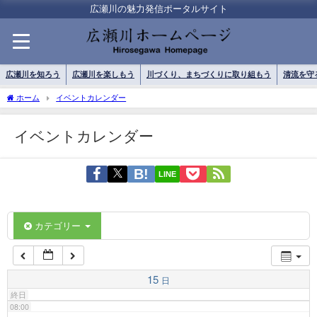
01:00
広瀬川の魅力発信ポータルサイト
02:00
広瀬川を知ろう
広瀬川を楽しもう
川づくり、まちづくりに取り組もう
清流を守
03:00
ホーム
イベントカレンダー
イベントカレンダー
04:00
LINE
05:00
06:00
カテゴリー
07:00
15
日
終日
08:00