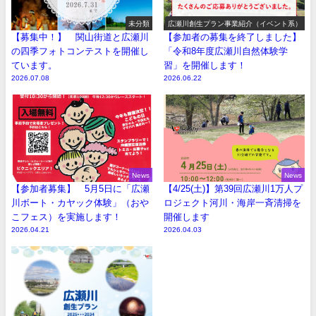
未分類
広瀬川創生プラン事業紹介（イベント系）
【募集中！】 関山街道と広瀬川
【参加者の募集を終了しました】
の四季フォトコンテストを開催し
「令和8年度広瀬川自然体験学
ています。
習」を開催します！
2026.07.08
2026.06.22
News
News
【参加者募集】 5月5日に「広瀬
【4/25(土)】第39回広瀬川1万人プ
川ボート・カヤック体験」（おや
ロジェクト河川・海岸一斉清掃を
こフェス）を実施します！
開催します
2026.04.21
2026.04.03