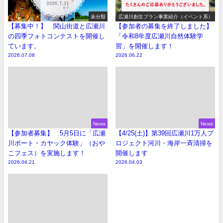
未分類
広瀬川創生プラン事業紹介（イベント系）
【募集中！】 関山街道と広瀬川
【参加者の募集を終了しました】
の四季フォトコンテストを開催し
「令和8年度広瀬川自然体験学
ています。
習」を開催します！
2026.07.08
2026.06.22
News
News
【参加者募集】 5月5日に「広瀬
【4/25(土)】第39回広瀬川1万人プ
川ボート・カヤック体験」（おや
ロジェクト河川・海岸一斉清掃を
こフェス）を実施します！
開催します
2026.04.21
2026.04.03