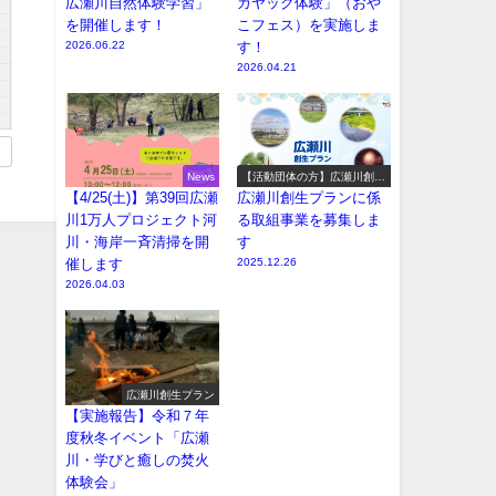
広瀬川自然体験学習」
カヤック体験」（おや
を開催します！
こフェス）を実施しま
2026.06.22
す！
2026.04.21
News
【活動団体の方】広瀬川創生
プラン参加事業の募集
【4/25(土)】第39回広瀬
広瀬川創生プランに係
川1万人プロジェクト河
る取組事業を募集しま
川・海岸一斉清掃を開
す
催します
2025.12.26
2026.04.03
広瀬川創生プラン
【実施報告】令和７年
度秋冬イベント「広瀬
川・学びと癒しの焚火
体験会」