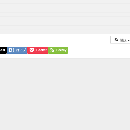
購読
ost
はてブ
Pocket
Feedly