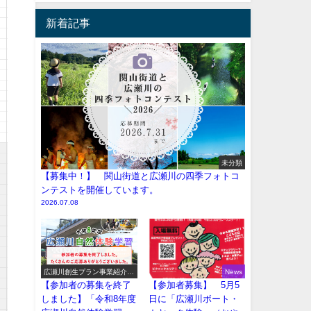
新着記事
未分類
【募集中！】 関山街道と広瀬川の四季フォトコ
ンテストを開催しています。
2026.07.08
広瀬川創生プラン事業紹介
News
（イベント系）
【参加者の募集を終了
【参加者募集】 5月5
しました】「令和8年度
日に「広瀬川ボート・