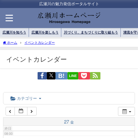
01:00
広瀬川の魅力発信ポータルサイト
02:00
広瀬川を知ろう
広瀬川を楽しもう
川づくり、まちづくりに取り組もう
清流を守
03:00
ホーム
イベントカレンダー
イベントカレンダー
04:00
LINE
05:00
06:00
カテゴリー
07:00
27
金
終日
08:00