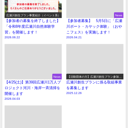
広瀬川創生プラン事業紹介（イベント系）
News
【参加者の募集を終了しました】
【参加者募集】 5月5日に「広瀬
「令和8年度広瀬川自然体験学
川ボート・カヤック体験」（おや
習」を開催します！
こフェス）を実施します！
2026.06.22
2026.04.21
News
【活動団体の方】広瀬川創生プラン参加事
業の募集
【4/25(土)】第39回広瀬川1万人プ
広瀬川創生プランに係る取組事業
ロジェクト河川・海岸一斉清掃を
を募集します
開催します
2025.12.26
2026.04.03