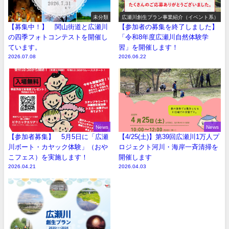
未分類
広瀬川創生プラン事業紹介（イベント系）
【募集中！】 関山街道と広瀬川
【参加者の募集を終了しました】
の四季フォトコンテストを開催し
「令和8年度広瀬川自然体験学
ています。
習」を開催します！
2026.07.08
2026.06.22
News
News
【参加者募集】 5月5日に「広瀬
【4/25(土)】第39回広瀬川1万人プ
川ボート・カヤック体験」（おや
ロジェクト河川・海岸一斉清掃を
こフェス）を実施します！
開催します
2026.04.21
2026.04.03