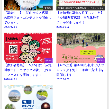
未分類
広瀬川創生プラン事業紹介（イベント系）
【募集中！】 関山街道と広瀬川
【参加者の募集を終了しました】
の四季フォトコンテストを開催し
「令和8年度広瀬川自然体験学
ています。
習」を開催します！
2026.07.08
2026.06.22
News
News
【参加者募集】 5月5日に「広瀬
【4/25(土)】第39回広瀬川1万人プ
川ボート・カヤック体験」（おや
ロジェクト河川・海岸一斉清掃を
こフェス）を実施します！
開催します
2026.04.21
2026.04.03