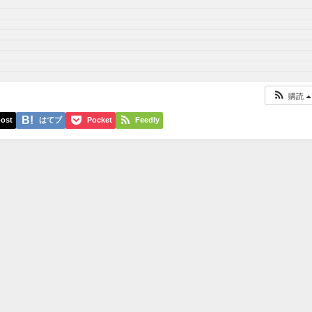
購読
ost
はてブ
Pocket
Feedly