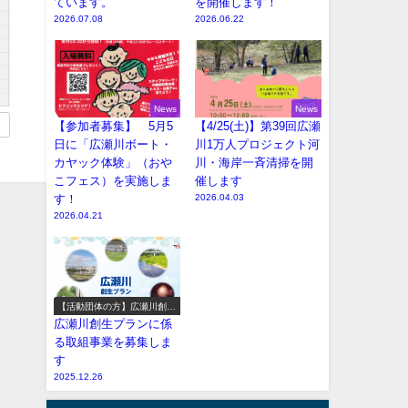
ています。
を開催します！
2026.07.08
2026.06.22
News
News
【参加者募集】 5月5
【4/25(土)】第39回広瀬
日に「広瀬川ボート・
川1万人プロジェクト河
カヤック体験」（おや
川・海岸一斉清掃を開
こフェス）を実施しま
催します
す！
2026.04.03
2026.04.21
【活動団体の方】広瀬川創生
プラン参加事業の募集
広瀬川創生プランに係
る取組事業を募集しま
す
2025.12.26