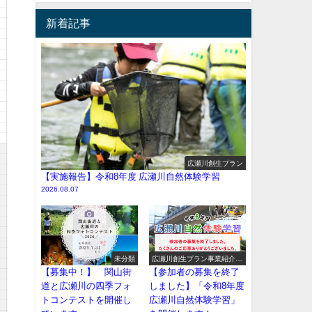
新着記事
広瀬川創生プラン
【実施報告】令和8年度 広瀬川自然体験学習
2026.08.07
未分類
広瀬川創生プラン事業紹介
（イベント系）
【募集中！】 関山街
【参加者の募集を終了
道と広瀬川の四季フォ
しました】「令和8年度
トコンテストを開催し
広瀬川自然体験学習」