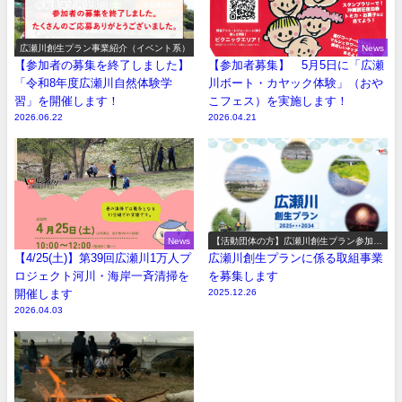
広瀬川創生プラン事業紹介（イベント系）
News
【参加者の募集を終了しました】
【参加者募集】 5月5日に「広瀬
「令和8年度広瀬川自然体験学
川ボート・カヤック体験」（おや
習」を開催します！
こフェス）を実施します！
2026.06.22
2026.04.21
News
【活動団体の方】広瀬川創生プラン参加事
業の募集
【4/25(土)】第39回広瀬川1万人プ
広瀬川創生プランに係る取組事業
ロジェクト河川・海岸一斉清掃を
を募集します
開催します
2025.12.26
2026.04.03