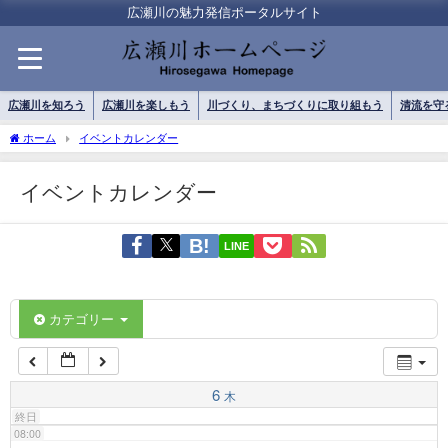
01:00
広瀬川の魅力発信ポータルサイト
02:00
広瀬川を知ろう
広瀬川を楽しもう
川づくり、まちづくりに取り組もう
清流を守
03:00
ホーム
イベントカレンダー
イベントカレンダー
04:00
LINE
05:00
06:00
カテゴリー
07:00
6
木
終日
08:00