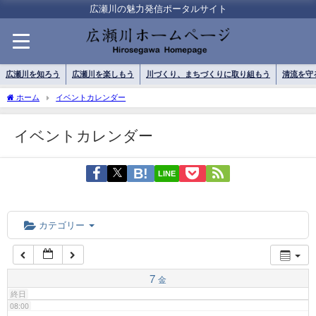
01:00
広瀬川の魅力発信ポータルサイト
02:00
広瀬川を知ろう
広瀬川を楽しもう
川づくり、まちづくりに取り組もう
清流を守
03:00
ホーム
イベントカレンダー
イベントカレンダー
04:00
LINE
05:00
06:00
カテゴリー
07:00
7
金
終日
08:00