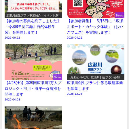
広瀬川創生プラン事業紹介（イベント系）
News
【参加者の募集を終了しました】
【参加者募集】 5月5日に「広瀬
「令和8年度広瀬川自然体験学
川ボート・カヤック体験」（おや
習」を開催します！
こフェス）を実施します！
2026.06.22
2026.04.21
News
【活動団体の方】広瀬川創生プラン参加事
業の募集
【4/25(土)】第39回広瀬川1万人プ
広瀬川創生プランに係る取組事業
ロジェクト河川・海岸一斉清掃を
を募集します
開催します
2025.12.26
2026.04.03