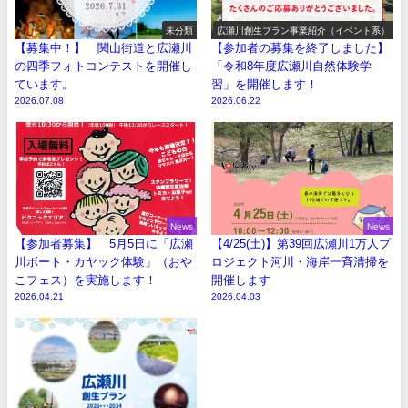
未分類
広瀬川創生プラン事業紹介（イベント系）
【募集中！】 関山街道と広瀬川
【参加者の募集を終了しました】
の四季フォトコンテストを開催し
「令和8年度広瀬川自然体験学
ています。
習」を開催します！
2026.07.08
2026.06.22
News
News
【参加者募集】 5月5日に「広瀬
【4/25(土)】第39回広瀬川1万人プ
川ボート・カヤック体験」（おや
ロジェクト河川・海岸一斉清掃を
こフェス）を実施します！
開催します
2026.04.21
2026.04.03