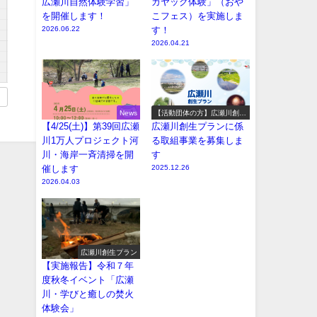
広瀬川自然体験学習」
カヤック体験」（おや
を開催します！
こフェス）を実施しま
2026.06.22
す！
2026.04.21
News
【活動団体の方】広瀬川創生
プラン参加事業の募集
【4/25(土)】第39回広瀬
広瀬川創生プランに係
川1万人プロジェクト河
る取組事業を募集しま
川・海岸一斉清掃を開
す
催します
2025.12.26
2026.04.03
広瀬川創生プラン
【実施報告】令和７年
度秋冬イベント「広瀬
川・学びと癒しの焚火
体験会」