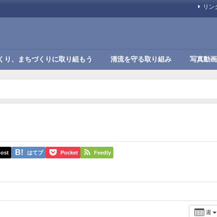
リン
くり、まちづくりに取り組もう
清流を守る取り組み
写真動画
ost
はてブ
Pocket
Feedly
週