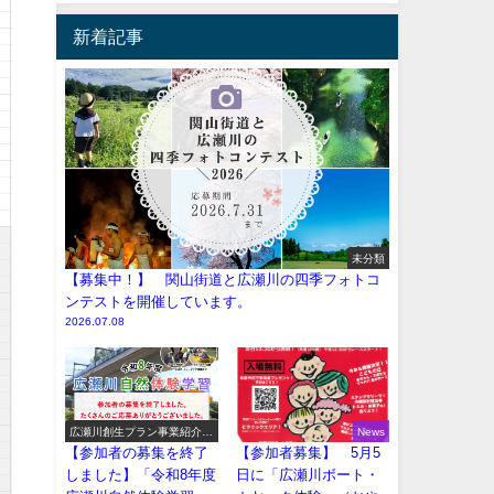
新着記事
未分類
【募集中！】 関山街道と広瀬川の四季フォトコ
ンテストを開催しています。
2026.07.08
広瀬川創生プラン事業紹介
News
（イベント系）
【参加者の募集を終了
【参加者募集】 5月5
しました】「令和8年度
日に「広瀬川ボート・