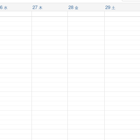
6
27
28
29
水
木
金
土