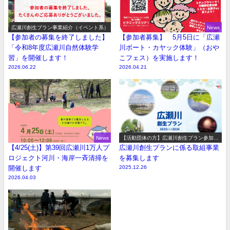
広瀬川創生プラン事業紹介（イベント系）
News
【参加者の募集を終了しました】
【参加者募集】 5月5日に「広瀬
「令和8年度広瀬川自然体験学
川ボート・カヤック体験」（おや
習」を開催します！
こフェス）を実施します！
2026.06.22
2026.04.21
News
【活動団体の方】広瀬川創生プラン参加事
業の募集
【4/25(土)】第39回広瀬川1万人プ
広瀬川創生プランに係る取組事業
ロジェクト河川・海岸一斉清掃を
を募集します
開催します
2025.12.26
2026.04.03