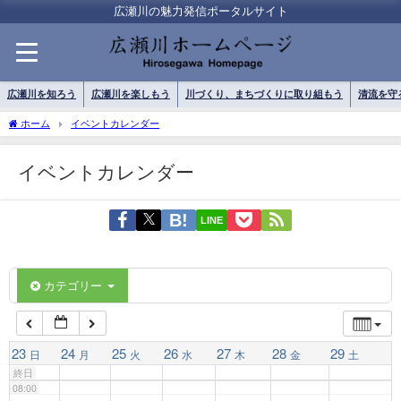
01:00
広瀬川の魅力発信ポータルサイト
02:00
広瀬川を知ろう
広瀬川を楽しもう
川づくり、まちづくりに取り組もう
清流を守
03:00
ホーム
イベントカレンダー
イベントカレンダー
04:00
LINE
05:00
06:00
カテゴリー
07:00
23
24
25
26
27
28
29
日
月
火
水
木
金
土
終日
08:00